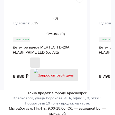
(0)
Код товара:
5535
Код товар
Отзывы
(0)
в наличии
в наличии
Детектор валют MERTECH D-20A
Детектор
FLASH PRIME LED без АКБ
FLASH PR
8 980 ₽
9 790 ₽
Точка продаж в городе Красноярск:
Красноярск, улица Воронова, 43А, офис 1, 3, этаж 1
Посмотреть 19 точек продаж на карте.
Мы работаем:
Пн.-Пт.: 9.00-18.00.
Сб. — выходной
Вс. —
выходной