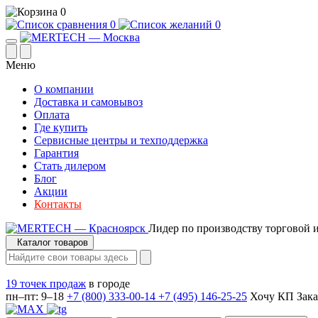
0
0
0
Меню
О компании
Доставка и самовывоз
Оплата
Где купить
Сервисные центры и техподдержка
Гарантия
Стать дилером
Блог
Акции
Контакты
Лидер по производству торговой 
Каталог товаров
19 точек продаж
в городе
пн–пт: 9–18
+7 (800) 333-00-14
+7 (495) 146-25-25
Хочу КП
Зака