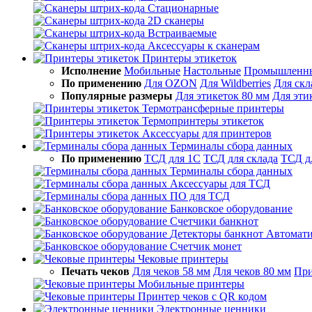
Стационарные
2D сканеры
Встраиваемые
Аксессуары к сканерам
Принтеры этикеток
Исполнение
Мобильные
Настольные
Промышленн
По применению
Для OZON
Для Wildberries
Для скл
Популярные размеры
Для этикеток 80 мм
Для эти
Термотрансферные принтеры
Термопринтеры этикеток
Аксессуары для принтеров
Терминалы сбора данных
По применению
ТСД для 1С
ТСД для склада
ТСД д
Терминалы сбора данных
Аксессуары для ТСД
ПО для ТСД
Банковское оборудование
Счетчики банкнот
Детекторы банкнот
Автомати
Счетчик монет
Чековые принтеры
Печать чеков
Для чеков 58 мм
Для чеков 80 мм
При
Мобильные принтеры
Принтер чеков с QR кодом
Электронные ценники