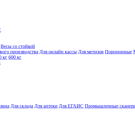
C
Весы со стойкой
вого производства
Для онлайн кассы
Для метизов
Порционные
0 кг
600 кг
и
азина
Для склада
Для аптеки
Для ЕГАИС
Промышленные сканер