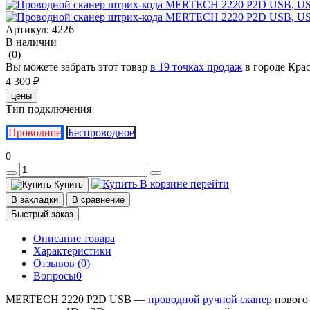
Артикул:
4226
В наличии
(0)
Вы можете забрать этот товар
в 19 точках продаж
в городе Кра
4 300 ₽
цены
Тип подключения
Проводное
Беспроводное
0
В корзине
перейти
Купить
В закладки
В сравнение
Быстрый заказ
Описание товара
Характеристики
Отзывов (0)
Вопросы
0
MERTECH 2220 P2D USB —
проводной ручной сканер
нового 