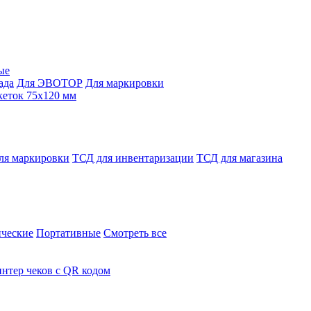
ые
ада
Для ЭВОТОР
Для маркировки
кеток 75х120 мм
ля маркировки
ТСД для инвентаризации
ТСД для магазина
ческие
Портативные
Смотреть все
нтер чеков с QR кодом