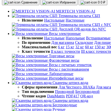
Сравнение
Избранное
0
0 ₽
MERTECH VISION-AI
Терминалы оплаты СБП
Исполнение
Настольные
Настенные
Терминалы оплаты СБП с NF
Дисплей QR-кодов без NFC
Весы электронные
Исполнение
Настольные
Напольные
Встраиваемые
По применению
Для магазина
Складские
Для пище
Максимальный вес
6 кг
15 кг
32 кг
60 кг
150 кг
30
Класс точности
II класс точности
III класс точност
Торговые весы
Фасовочные весы
Весы с печатью этикеток
Весы с распознаванием
Лабораторные
Интерфейсные весы
Сканеры штрих-кода
Сферы применения
Для Честного ЗНАКа
Для маг
Тип подключения
Проводной
Беспроводной
Чтение кодов
DataMatrix
PDF417
QR-код
Сканеры штрих-кода
Беспроводные
Ручные