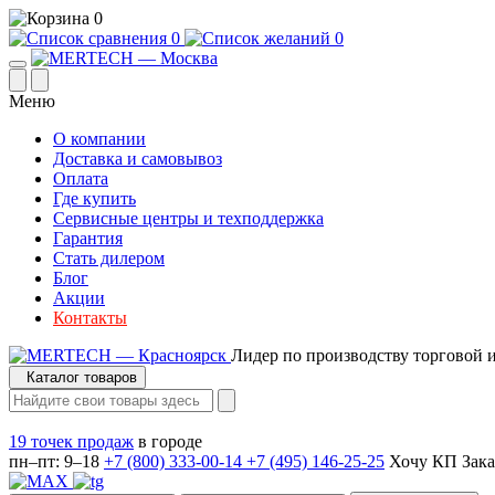
0
0
0
Меню
О компании
Доставка и самовывоз
Оплата
Где купить
Сервисные центры и техподдержка
Гарантия
Стать дилером
Блог
Акции
Контакты
Лидер по производству торговой 
Каталог товаров
19 точек продаж
в городе
пн–пт: 9–18
+7 (800) 333-00-14
+7 (495) 146-25-25
Хочу КП
Зака