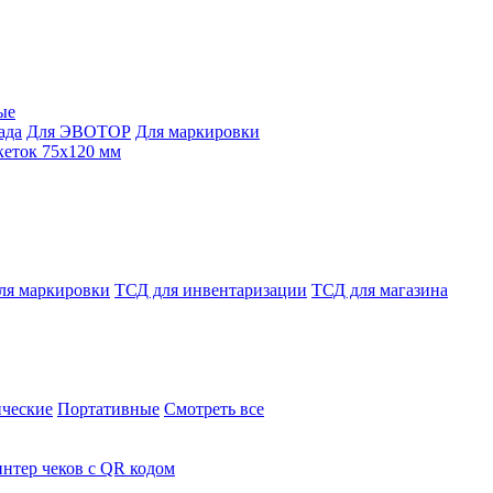
ые
ада
Для ЭВОТОР
Для маркировки
кеток 75х120 мм
ля маркировки
ТСД для инвентаризации
ТСД для магазина
ческие
Портативные
Смотреть все
нтер чеков с QR кодом