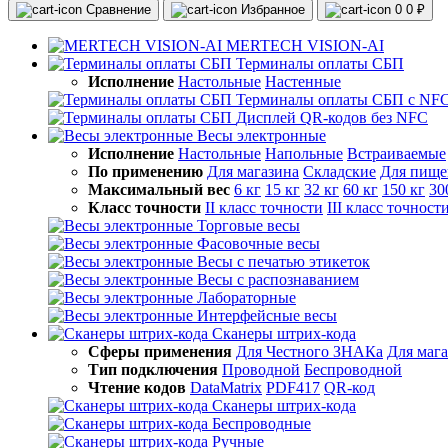
Сравнение
Избранное
0
0 ₽
MERTECH VISION-AI
Терминалы оплаты СБП
Исполнение
Настольные
Настенные
Терминалы оплаты СБП с NF
Дисплей QR-кодов без NFC
Весы электронные
Исполнение
Настольные
Напольные
Встраиваемые
По применению
Для магазина
Складские
Для пище
Максимальный вес
6 кг
15 кг
32 кг
60 кг
150 кг
30
Класс точности
II класс точности
III класс точност
Торговые весы
Фасовочные весы
Весы с печатью этикеток
Весы с распознаванием
Лабораторные
Интерфейсные весы
Сканеры штрих-кода
Сферы применения
Для Честного ЗНАКа
Для маг
Тип подключения
Проводной
Беспроводной
Чтение кодов
DataMatrix
PDF417
QR-код
Сканеры штрих-кода
Беспроводные
Ручные