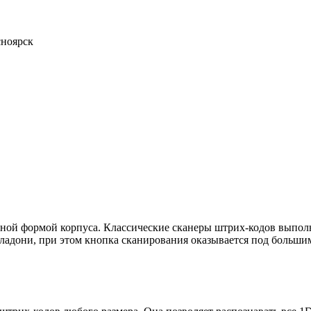
сноярск
ой формой корпуса. Классические сканеры штрих-кодов выполне
дони, при этом кнопка сканирования оказывается под большим п