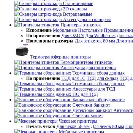
Стационарные
2D сканеры
Встраиваемые
Аксессуары к сканерам
Принтеры этикеток
Исполнение
Мобильные
Настольные
Промышленн
По применению
Для OZON
Для Wildberries
Для скл
Популярные размеры
Для этикеток 80 мм
Для эти
Термотрансферные принтеры
Термопринтеры этикеток
Аксессуары для принтеров
Терминалы сбора данных
По применению
ТСД для 1С
ТСД для склада
ТСД д
Терминалы сбора данных
Аксессуары для ТСД
ПО для ТСД
Банковское оборудование
Счетчики банкнот
Детекторы банкнот
Автомати
Счетчик монет
Чековые принтеры
Печать чеков
Для чеков 58 мм
Для чеков 80 мм
При
Мобильные принтеры