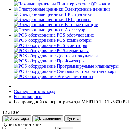
Принтер чеков с QR кодом
Электронные ценники
EPD-ценники
TFT-дисплеи
Базовые станции
Аксессуары
POS оборудование
POS-компьютеры
POS-мониторы
POS-терминалы
Дисплеи покупателя
Прайс-чекеры
Программируемые клавиатуры
Считыватели магнитных карт
Этикет-пистолеты
Сканеры штрих-кода
Беспроводные
Беспроводной сканер штрих-кода MERTECH CL-5300 P2
12 210 ₽
Купить
Купить в один клик