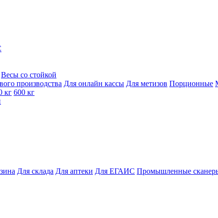
C
Весы со стойкой
вого производства
Для онлайн кассы
Для метизов
Порционные
0 кг
600 кг
и
азина
Для склада
Для аптеки
Для ЕГАИС
Промышленные сканер